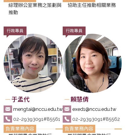
綜理辦公室業務之策劃與
協助主任推動相關業務
推動
行政專員
行政專員
于孟代
賴慧倩
mengtai@nccu.edu.tw
exed1@nccu.edu.tw
02-29393091#85561
02-29393091#85562
業務內容
業務內容