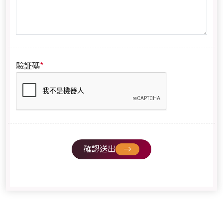
*
驗証碼
確認送出