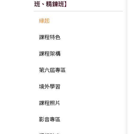
班、精鍊班】
緣起
課程特色
副院長的話－政大後E的價值
課程架構
理論啟思ｘ實務築能
商業領袖班
創新與轉型：『後EMBA的前世、
第六屆專區
精鍊班
今生與未來』工作坊
課程日期
境外學習
學長姐分享
課程照片
影音專區