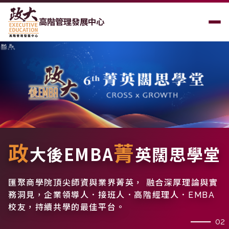
高階管理發展中心
政
菁
大後EMBA
英闊思學堂
匯聚商學院頂尖師資與業界菁英， 融合深厚理論與實
務洞見，
企業領導人．接班人．高階經理人．EMBA
校友，持續共學的最佳平台。
02