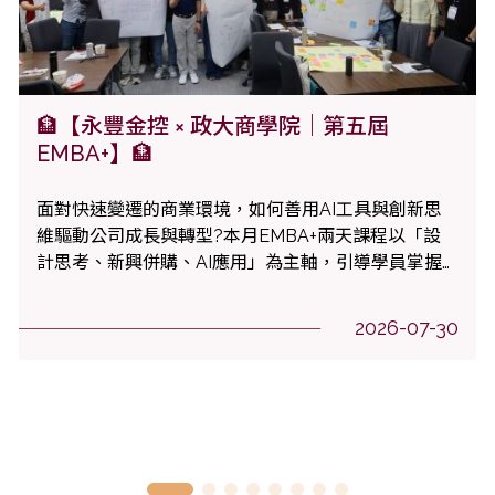
🏦【永豐金控 × 政大商學院｜第五屆
EMBA+】🏦
面對快速變遷的商業環境，如何善用AI工具與創新思
維驅動公司成長與轉型?本月EMBA+兩天課程以「設
計思考、新興併購、AI應用」為主軸，引導學員掌握
前瞻趨勢、提升決策能力。
2026-07-30
1
2
3
4
5
6
7
8