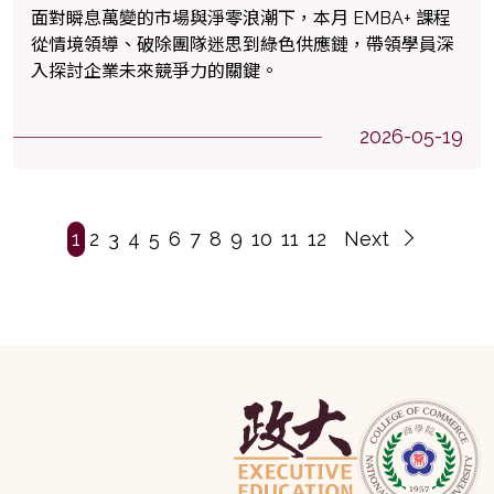
面對瞬息萬變的市場與淨零浪潮下，本月 EMBA+ 課程
從情境領導、破除團隊迷思到綠色供應鏈，帶領學員深
入探討企業未來競爭力的關鍵。
2026-05-19
1
2
3
4
5
6
7
8
9
10
11
12
Next