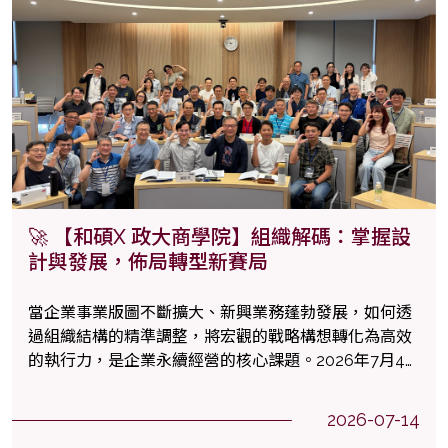
🚀 【和碩X 政大商學院】組織解碼：掌握設
計與發展，佈局轉型新賽局
當企業事業版圖不斷擴大、新興業務蓬勃發展，如何透
過組織結構的精準調整，將宏觀的戰略構想轉化為高效
的執行力，是企業永續經營的核心課題。2026年7月4
日，和碩 Mini EMBA 迎來了最後一場壓軸課程「組織設
計與發展」，由謝凱宇教授帶領學員面對企業成長與轉
2026-07-14
型期的組織架構挑戰。和碩執行長暨總經理鄭光浩特地