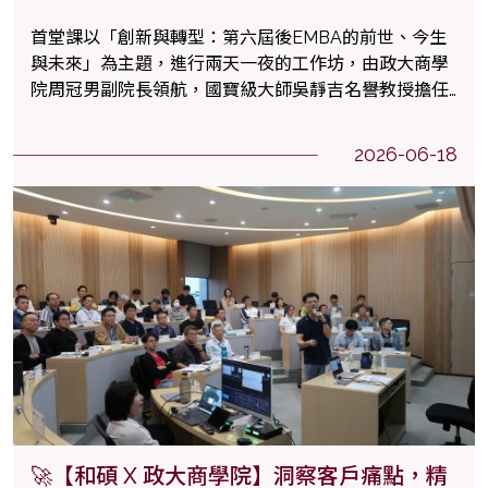
首堂課以「創新與轉型：第六屆後EMBA的前世、今生
與未來」為主題，進行兩天一夜的工作坊，由政大商學
院周冠男副院長領航，國寶級大師吳靜吉名譽教授擔任
教學設計與主持，並邀請綠光創藝黃韻玲董事總經理作
為特邀講座共同參與！來自不同產業領域的領導者齊聚
2026-06-18
一堂，共同展開一場英雄之旅。
🚀【和碩 X 政大商學院】洞察客戶痛點，精