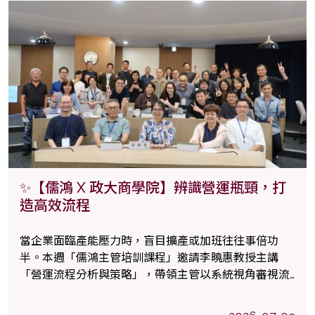
親自出席勉勵修課學員，不僅彰顯企業對組織革新的高
度重視，也展現和碩扎根人才發展的堅定決心。
✨【儒鴻 X 政大商學院】辨識營運瓶頸，打
造高效流程
當企業面臨產能壓力時，盲目擴產或加班往往事倍功
半。本週「儒鴻主管培訓課程」邀請李曉惠教授主講
「營運流程分析與策略」，帶領主管以系統視角審視流
程設計，洞察核心瓶頸，從根本解決問題。