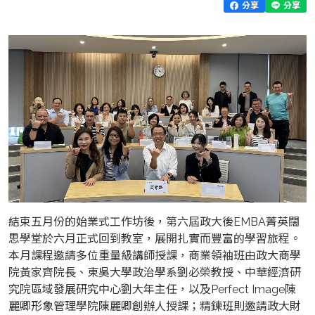
分享
分享
結束五月份的始業式工作坊後，第六屆政大後EMBA菁英闊
思學堂於六月正式回到教室，展開扎實而豐富的學習旅程。
本月課程邀請多位重量級講師授課，商業領袖班由政大商學
院黃家齊院長、東吳大學政治學系劉必榮教授、中華經濟研
究院區域發展研究中心劉大年主任，以及Perfect Image陳
麗卿形象管理學院陳麗卿創辦人授課；精鍊班則邀請政大財