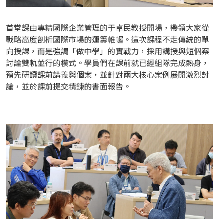
首堂課由專精國際企業管理的于卓民教授開場，帶領大家從
戰略高度剖析國際市場的運籌帷幄。這次課程不走傳統的單
向授課，而是強調「做中學」的實戰力，採用講授與短個案
討論雙軌並行的模式。學員們在課前就已經組隊完成熱身，
預先研讀課前講義與個案，並針對兩大核心案例展開激烈討
論，並於課前提交精鍊的書面報告。