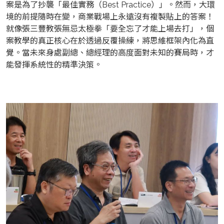
案是為了抄襲「最佳實務（Best Practice）」。然而，大環
境的前提隨時在變，商業戰場上永遠沒有複製貼上的答案！
就像張三豐教張無忌太極拳「要全忘了才能上場去打」，個
案教學的真正核心在於透過反覆操練，將思維框架內化為直
覺。當未來身處副總、總經理的高度面對未知的賽局時，才
能發揮系統性的精準決策。